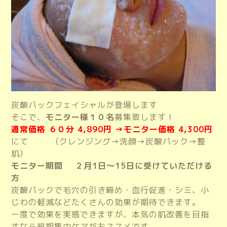
炭酸パックフェイシャルが登場します
そこで、
モニター様１０名
募集致します！
通常価格 ６０分 4,890円 →モニター価格 4,300円
にて
(クレンジング→洗顔→炭酸パック→整
肌)
モニター期間 ２月1日～15日に受けていただける
方
炭酸パックで毛穴の引き締め・血行促進・シミ、小
じわの軽減など
たくさんの効果が期待できます。
一度で効果を実感できますが、本気の肌改善を目指
すなら短期集中ケアがおススメです。