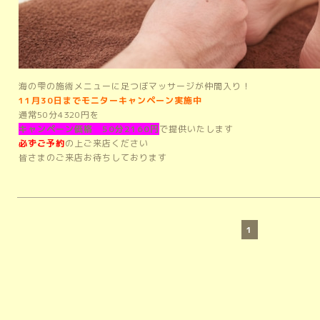
海の雫の施術メニューに足つぼマッサージが仲間入り！
11月30日までモニターキャンペーン実施中
通常50分4320円を
キャンペーン価格 50分2160円
で提供いたします
必ずご予約
の上ご来店ください
皆さまのご来店お待ちしております
1