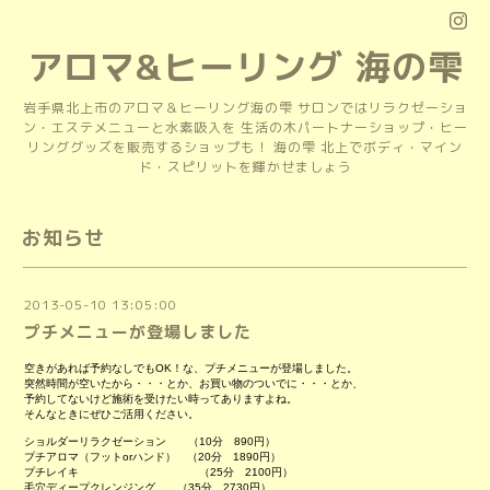
アロマ&ヒーリング 海の雫
岩手県北上市のアロマ＆ヒーリング海の雫 サロンではリラクゼーショ
ン・エステメニューと水素吸入を 生活の木パートナーショップ・ヒー
リンググッズを販売するショップも！ 海の雫 北上でボディ・マイン
ド・スピリットを輝かせましょう
お知らせ
2013-05-10 13:05:00
プチメニューが登場しました
空きがあれば予約なしでもOK！な、プチメニューが登場しました。
突然時間が空いたから・・・とか、お買い物のついでに・・・とか、
予約してないけど施術を受けたい時ってありますよね。
そんなときにぜひご活用ください。
ショルダーリラクゼーション （10分 890円）
プチアロマ（フットorハンド） （20分 1890円）
プチレイキ （25分 2100円）
毛穴ディープクレンジング （35分 2730円）