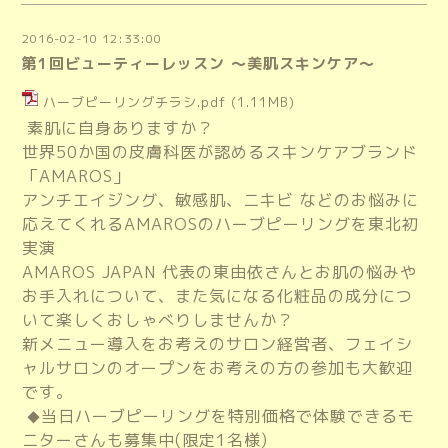
2016-02-10 12:33:00
第1回ビューティーレッスン ～美肌スキンケア～
ハーブピーリングチラシ.pdf
(1.11MB)
素肌に自身ありますか？
世界50か国の皮膚科医が認めるスキンケアブランド
「AMAROS」
アンチエイジング、敏感肌、ニキビ などのお悩みに
応えてくれる
AMAROSのハーブピーリングを東北初
実演
AMAROS JAPAN 代表の東由依さんとお肌の悩みや
お手入れについて、また気になる化粧品の成分につ
いて楽しくおしゃべりしませんか？
新メニュー導入をお考えのサロン経営者、フェイシ
ャルサロンのオープンをお考えの方の参加も大歓迎
です。
当日ハーブピーリングを特別価格で体験できるモ
◆
ニターさんも募集中(限定1名様)