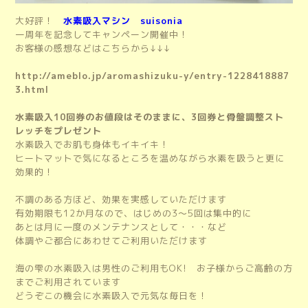
大好評！
水素吸入マシン suisonia
一周年を記念してキャンペーン開催中！
お客様の感想などはこちらから↓↓↓
http://ameblo.jp/aromashizuku-y/entry-1228418887
3.html
水素吸入10回券のお値段はそのままに、3回券と骨盤調整スト
レッチをプレゼント
水素吸入でお肌も身体もイキイキ！
ヒートマットで気になるところを温めながら水素を吸うと更に
効果的！
不調のある方ほど、効果を実感していただけます
有効期限も12か月なので、はじめの3～5回は集中的に
あとは月に一度のメンテナンスとして・・・など
体調やご都合にあわせてご利用いただけます
海の雫の水素吸入は男性のご利用もOK! お子様からご高齢の方
までご利用されています
どうぞこの機会に水素吸入で元気な毎日を！