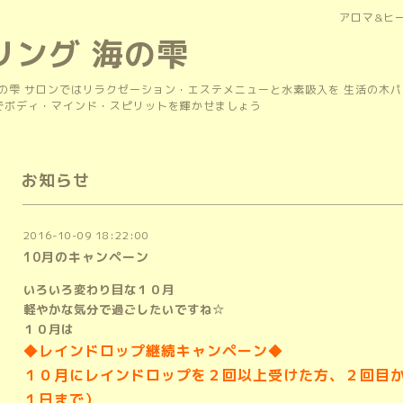
アロマ&ヒ
リング 海の雫
の雫 サロンではリラクゼーション・エステメニューと水素吸入を 生活の木
上でボディ・マインド・スピリットを輝かせましょう
お知らせ
2016-10-09 18:22:00
10月のキャンペーン
いろいろ変わり目な１０月
軽やかな気分で過ごしたいですね☆
１０月は
◆レインドロップ継続キャンペーン◆
１０月にレインドロップを２回以上受けた方、２回目か
１日まで）