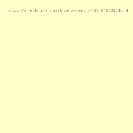
https://ameblo.jp/aromashizuku-y/entry-12848183322.html