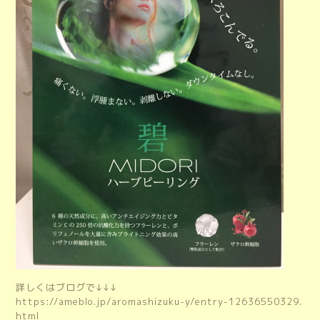
詳しくはブログで↓↓↓
https://ameblo.jp/aromashizuku-y/entry-12636550329.
html