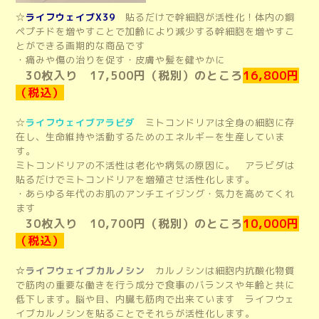
☆
ライフウェイブX39
貼るだけで幹細胞が活性化！体内の銅
ペプチドを増やすことで加齢により減少する幹細胞を増やすこ
とができる画期的な商品です
・痛みや傷の治りを促す・皮膚や髪を健やかに
30枚入り 17,500円（税別）のところ
16,800円
（税込）
☆
ライフウェイブアラビダ
ミトコンドリアは全身の細胞に存
在し、生命維持や活動するためのエネルギーを生産していま
す。
ミトコンドリアの不活性は老化や病気の原因に。 アラビダは
貼るだけでミトコンドリアを増殖させ活性化します。
・あらゆる年代のお肌のアンチエイジング・気力を高めてくれ
ます
30枚入り 10,700円（税別）のところ
10,000円
（税込）
☆
ライフウェイブカルノシン
カルノシンは細胞内抗酸化物質
で筋肉の重要な働きを行う成分で食事のバランスや年齢と共に
低下します。脳や目、内臓も筋肉で出来ています ライフウェ
イブカルノシンを貼ることでそれらが活性化します。