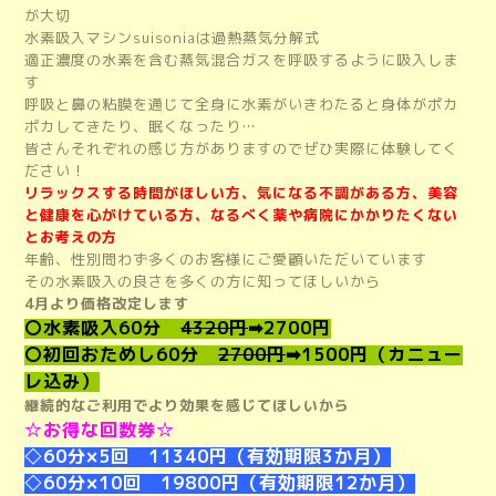
が大切
水素吸入マシンsuisoniaは過熱蒸気分解式
適正濃度の水素を含む蒸気混合ガスを呼吸するように吸入しま
す
呼吸と鼻の粘膜を通じて全身に水素がいきわたると身体がポカ
ポカしてきたり、眠くなったり…
皆さんそれぞれの感じ方がありますのでぜひ実際に体験してく
ださい！
リラックスする時間がほしい方、気になる不調がある方、美容
と健康を心がけている方、なるべく薬や病院にかかりたくない
とお考えの方
年齢、性別問わず多くのお客様にご愛顧いただいています
その水素吸入の良さを多くの方に知ってほしいから
4月より価格改定します
〇水素吸入60分
4320円
➡2700円
〇初回おためし60分
2700円
➡1500円（カニュー
レ込み）
継続的なご利用でより効果を感じてほしいから
☆お得な回数券☆
◇60分×5回 11340円（有効期限3か月）
◇60分×10回 19800円（有効期限12か月）