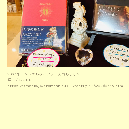
2021年エンジェルダイアリー入荷しました
詳しくは↓↓↓
https://ameblo.jp/aromashizuku-y/entry-12628268319.html