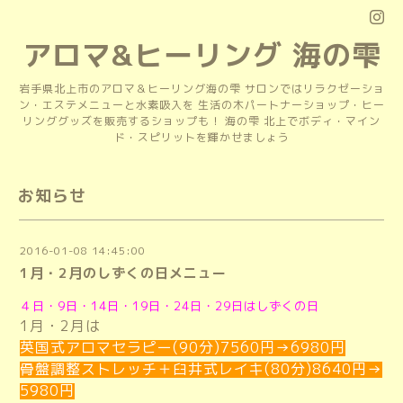
アロマ&ヒーリング 海の雫
岩手県北上市のアロマ＆ヒーリング海の雫 サロンではリラクゼーショ
ン・エステメニューと水素吸入を 生活の木パートナーショップ・ヒー
リンググッズを販売するショップも！ 海の雫 北上でボディ・マイン
ド・スピリットを輝かせましょう
お知らせ
2016-01-08 14:45:00
1月・2月のしずくの日メニュー
４日・9日・14日・19日・24日・29日はしずくの日
1月・2月は
英国式アロマセラピー(90分)
7560円→6980円
骨盤調整ストレッチ＋臼井式レイキ(80分)
8640円→
5980円