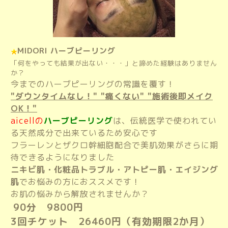
MIDORI ハーブピーリング
「何をやっても結果が出ない・・・」と諦めた経験はありません
か？
今までのハーブピーリングの常識を覆す！
"ダウンタイムなし！" "痛くない" "施術後即メイク
OK！"
aicellの
ハーブピーリング
は、伝統医学で使われてい
る天然成分で出来ているため安心です
フラーレンとザクロ幹細胞配合で美肌効果がさらに期
待できるようになりました
ニキビ肌・化粧品トラブル・アトピー肌・エイジング
肌
でお悩みの方におススメです！
お肌の悩みから解放されませんか？
90分 9800円
3回チケット 26460円（有効期限2か月）