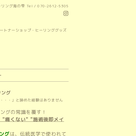
ーリング海の雫
Tel / 070-2612-5305
パートナーショップ・ヒーリンググッズ
ー
リング
・・・」と諦めた経験はありません
リングの常識を覆す！
 "痛くない" "施術後即メイ
ング
は、伝統医学で使われて