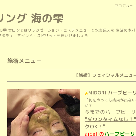
アロマ&ヒ
リング 海の雫
の雫 サロンではリラクゼーション・エステメニューと水素吸入を 生活の木
上でボディ・マインド・スピリットを輝かせましょう
施術メニュー
【施術】フェイシャルメニュ
MIDORI ハーブピー
「何をやっても結果が出ない
か？
今までのハーブピー
"ダウンタイムなし！"
クOK！"
aicellの
ハーブピーリ