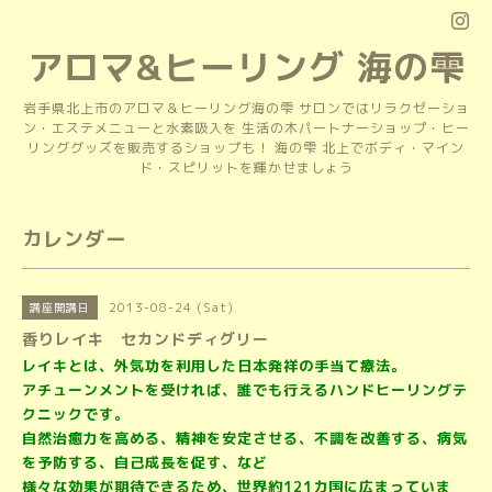
アロマ&ヒーリング 海の雫
岩手県北上市のアロマ＆ヒーリング海の雫 サロンではリラクゼーショ
ン・エステメニューと水素吸入を 生活の木パートナーショップ・ヒー
リンググッズを販売するショップも！ 海の雫 北上でボディ・マイン
ド・スピリットを輝かせましょう
カレンダー
2013-08-24 (Sat)
講座開講日
香りレイキ セカンドディグリー
レイキとは、外気功を利用した日本発祥の手当て療法。
アチューンメントを受ければ、誰でも行えるハンドヒーリングテ
クニックです。
自然治癒力を高める、精神を安定させる、不調を改善する、病気
を予防する、自己成長を促す、など
様々な効果が期待できるため、世界約121カ国に広まっていま