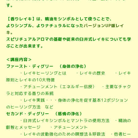
す。
【香りレイキ】は、精油をシンボルとして使うことで、
よりシンプル、よりナチュラルになった
バージョンUP版レイ
キ。
スピリチュアルアロマの基礎や従来の臼井式レイキについても学
ぶことが出来ます。
＜講座内容＞
ファースト・ディグリー （身体の浄化）
・レイキヒーリングとは ・レイキの歴史 ・レイキ
原則とレイキの10大特徴
・アチューンメント（エネルギー伝授） ・主要なチャク
ラと対応する香りの系統
・レイキ実践・・・身体の浄化を促す基本12ポジション
のヒーリング方法 など
セカンド・ディグリー （感情の浄化）
・臼井式レイキシンボルとマントラの使用方法 ・精油の
叡智とメッセージ ・アチューンメント
・レイキの波動強化のための瞑想法＆呼吸法 ・他者ヒー