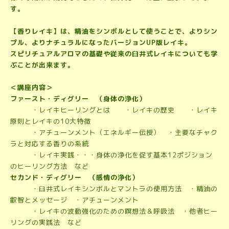
す。
【香りレイキ】は、精油をシンボルとして使うことで、よりシン
プル、よりナチュラルになったバージョンUP版レイキ。
スピリチュアルアロマの基礎や従来の臼井式レイキについても学
ぶことが出来ます。
＜講座内容＞
ファースト・ディグリー （身体の浄化）
・レイキヒーリングとは ・レイキの歴史 ・レイキ
原則とレイキの10大特徴
・アチューンメント（エネルギー伝授） ・主要なチャク
ラと対応する香りの系統
・レイキ実践・・・身体の浄化を促す基本12ポジション
のヒーリング方法 など
セカンド・ディグリー （感情の浄化）
・臼井式レイキシンボルとマントラの使用方法 ・精油の
叡智とメッセージ ・アチューンメント
・レイキの波動強化のための瞑想法＆呼吸法 ・他者ヒー
リングの実践法 など