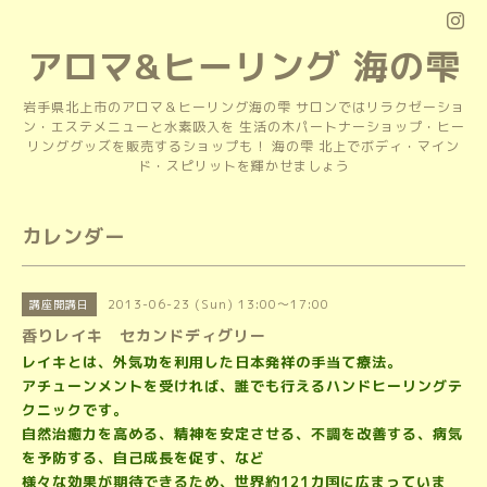
アロマ&ヒーリング 海の雫
岩手県北上市のアロマ＆ヒーリング海の雫 サロンではリラクゼーショ
ン・エステメニューと水素吸入を 生活の木パートナーショップ・ヒー
リンググッズを販売するショップも！ 海の雫 北上でボディ・マイン
ド・スピリットを輝かせましょう
カレンダー
2013-06-23 (Sun) 13:00～17:00
講座開講日
香りレイキ セカンドディグリー
レイキとは、外気功を利用した日本発祥の手当て療法。
アチューンメントを受ければ、誰でも行えるハンドヒーリングテ
クニックです。
自然治癒力を高める、精神を安定させる、不調を改善する、病気
を予防する、自己成長を促す、など
様々な効果が期待できるため、世界約121カ国に広まっていま