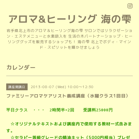
アロマ&ヒーリング 海の雫
岩手県北上市のアロマ＆ヒーリング海の雫 サロンではリラクゼーショ
ン・エステメニューと水素吸入を 生活の木パートナーショップ・ヒー
リンググッズを販売するショップも！ 海の雫 北上でボディ・マイン
ド・スピリットを輝かせましょう
カレンダー
2013-08-07 (Wed) 10:00～12:30
講座開講日
ファミリーアロマケアリスト養成講座（水曜クラス1回目）
平日クラス ・・・ 2時間半×2回 受講料25000円
☆オリジナルテキストおよび講座内で使用する教材一式含みま
す。
☆セラピー等級グレードの精油キット（5000円相当）プレゼ