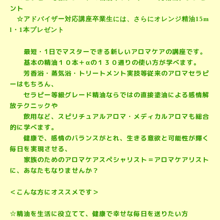
ント
☆アドバイザー対応講座卒業生には、さらにオレンジ精油
15m
l
・
1
本プレゼント
最短・1日でマスターできる新しいアロマケアの講座です。
基本の精油１０本＋αの１３０通りの使い方が学べます。
芳香浴・蒸気浴・トリートメント実技等従来のアロマセラピ
ーはもちろん、
セラピー等級グレード精油ならではの直接塗油による感情解
放テクニックや
飲用など、スピリチュアルアロマ・メディカルアロマも総合
的に学べます。
健康で、感情のバランスがとれ、生きる意欲と可能性が輝く
毎日を実現させる、
家族のためのアロマケアスペシャリスト
＝アロマケアリスト
に、あなたもなりませんか？
＜こんな方にオススメです＞
☆精油を生活に役立てて、健康で幸せな毎日を送りたい方